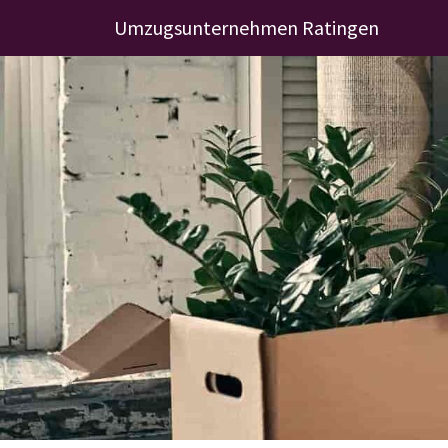
Umzugsunternehmen Ratingen