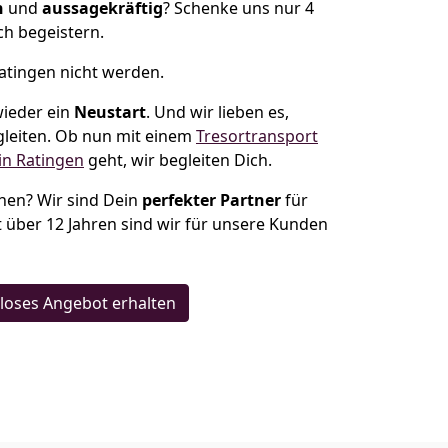
h
und
aussagekräftig
? Schenke uns nur 4
h begeistern.
atingen nicht werden.
wieder ein
Neustart
. Und wir lieben es,
gleiten. Ob nun mit einem
Tresortransport
in Ratingen
geht, wir begleiten Dich.
hen? Wir sind Dein
perfekter Partner
für
it über 12 Jahren sind wir für unsere Kunden
loses Angebot erhalten