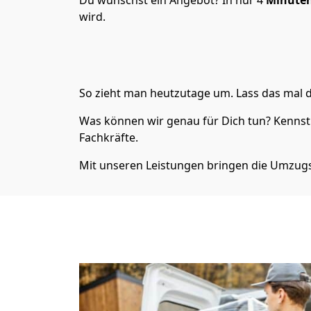
Du wünschst ein Angebot? In nur 4
Minuten
wird.
So zieht man heutzutage um. Lass das mal d
Was können wir genau für Dich tun? Kennst 
Fachkräfte.
Mit unseren Leistungen bringen die Umzugs