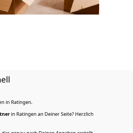
ell
 in Ratingen.
tner
in Ratingen an Deiner Seite? Herzlich