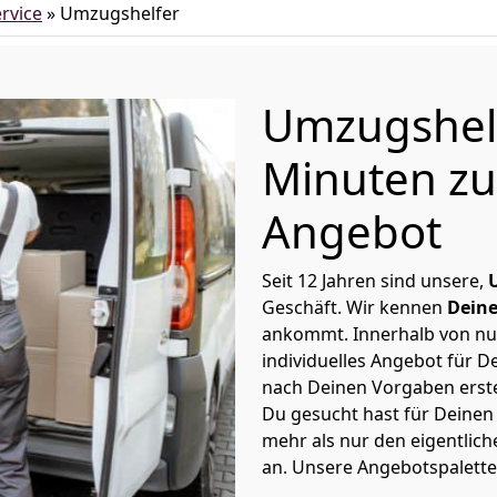
rvice
»
Umzugshelfer
Umzugshelf
Minuten zu
Angebot
Seit 12 Jahren sind unsere,
Geschäft. Wir kennen
Dein
ankommt. Innerhalb von nu
individuelles Angebot für 
nach Deinen Vorgaben erste
Du gesucht hast für Deinen
mehr als nur den eigentli
an. Unsere Angebotspalette