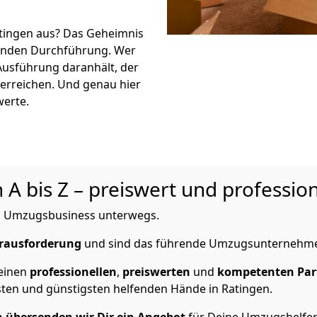
tingen aus? Das Geheimnis
eßenden Durchführung. Wer
Ausführung daranhält, der
 erreichen. Und genau hier
werte.
A bis Z – preiswert und profession
 im Umzugsbusiness unterwegs.
rausforderung
und sind das führende Umzugsunternehmen
 einen
professionellen
,
preiswerten
und
kompetenten
Par
ten und günstigsten helfenden Hände in Ratingen.