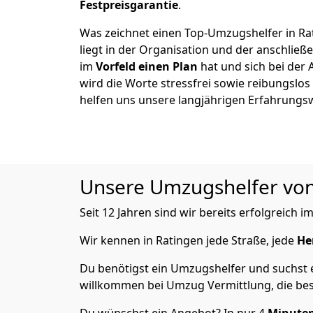
Festpreisgarantie
.
Was zeichnet einen Top-Umzugshelfer in Ra
liegt in der Organisation und der anschli
im
Vorfeld einen Plan
hat und sich bei der 
wird die Worte stressfrei sowie reibungslos
helfen uns unsere langjährigen Erfahrungs
Unsere Umzugshelfer von 
Seit 12 Jahren sind wir bereits erfolgreich
Wir kennen in Ratingen jede Straße, jede
He
Du benötigst ein Umzugshelfer und suchst
willkommen bei Umzug Vermittlung, die bes