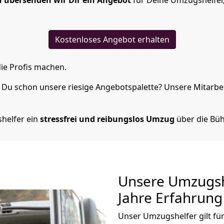
 übersenden wir Dir ein Angebot
für Deine Umzugshelfer,
Kostenloses Angebot erhalten
ie Profis machen.
Du schon unsere riesige Angebotspalette? Unsere Mitarbeit
helfer ein
stressfrei und reibungslos Umzug
über die Bü
Unsere Umzugsh
Jahre Erfahrung
Unser Umzugshelfer gilt fü