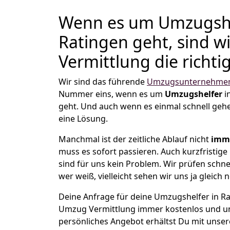
Wenn es um Umzugshe
Ratingen geht, sind 
Vermittlung die richti
Wir sind das führende
Umzugsunternehmen 
Nummer eins, wenn es um
Umzugshelfer
i
geht. Und auch wenn es einmal schnell geh
eine Lösung.
Manchmal ist der zeitliche Ablauf nicht
imme
muss es sofort passieren. Auch kurzfristige
sind für uns kein Problem. Wir prüfen schne
wer weiß, vielleicht sehen wir uns ja gleich 
Deine Anfrage für deine Umzugshelfer in Rat
Umzug Vermittlung immer kostenlos und un
persönliches Angebot erhältst Du mit unser