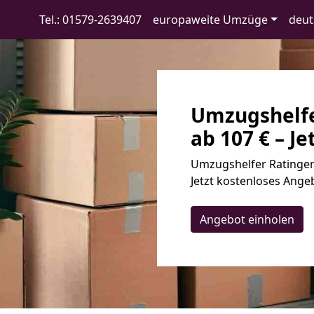
Tel.: 01579-2639407
europaweite Umzüge
deut
Umzugshelfe
ab 107 € – Je
Umzugshelfer Ratingen
Jetzt kostenloses Angeb
Angebot einholen