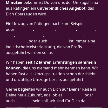
Minuten
bekommst Du von uns der Umzugsfirma
aus Ratingen ein
unverbindliches Angebot
, das
Dich überzeugen wird.
Ein Umzug von Ratingen nach zum Beispiel
Berlin
oder
Hamburg
,
Osnabrück
,
Ingolstadt
,
München
,
Köln
,
Essen
,
Bremen
,
Dresden
,
Heidelberg
,
Leverkusen
, oder auch
Remscheid
ist immer eine
logistische Meisterleistung, die von Profis
ausgeführt werden sollte.
Wir haben
seit
12 Jahren Erfahrungen sammeln
können
, die uns niemand mehr nehmen kann. Wir
haben fast alle Umzugssituation schon durchlebt
und unzählige Umzüge bereits ausgeführt.
Gerne begleiten wir auch Dich auf Deiner Reise in
Deine neue Zukunft, egal ob es
Düsseldorf
oder
auch
Potsdam
sein soll, wir sind für Dich da.