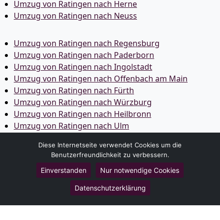
Umzug von Ratingen nach Herne
Umzug von Ratingen nach Neuss
Umzug von Ratingen nach Regensburg
Umzug von Ratingen nach Paderborn
Umzug von Ratingen nach Ingolstadt
Umzug von Ratingen nach Offenbach am Main
Umzug von Ratingen nach Fürth
Umzug von Ratingen nach Würzburg
Umzug von Ratingen nach Heilbronn
Umzug von Ratingen nach Ulm
Umzug von Ratingen nach Pforzheim
Diese Internetseite verwendet Cookies um die
Umzug von Ratingen nach Wolfsburg
Benutzerfreundlichkeit zu verbessern.
Umzug von Ratingen nach Bottrop
Einverstanden
Nur notwendige Cookies
Umzug von Ratingen nach Göttingen
Umzug von Ratingen nach Reutlingen
Datenschutzerklärung
Umzug von Ratingen nach Bremer­haven
Umzug von Ratingen nach Koblenz