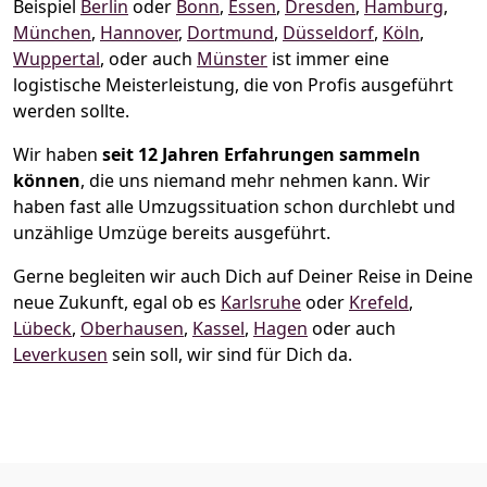
Beispiel
Berlin
oder
Bonn
,
Essen
,
Dresden
,
Hamburg
,
München
,
Hannover
,
Dortmund
,
Düsseldorf
,
Köln
,
Wuppertal
, oder auch
Münster
ist immer eine
logistische Meisterleistung, die von Profis ausgeführt
werden sollte.
Wir haben
seit
12 Jahren Erfahrungen sammeln
können
, die uns niemand mehr nehmen kann. Wir
haben fast alle Umzugssituation schon durchlebt und
unzählige Umzüge bereits ausgeführt.
Gerne begleiten wir auch Dich auf Deiner Reise in Deine
neue Zukunft, egal ob es
Karlsruhe
oder
Krefeld
,
Lübeck
,
Oberhausen
,
Kassel
,
Hagen
oder auch
Leverkusen
sein soll, wir sind für Dich da.