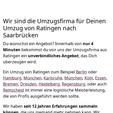
Wir sind die Umzugsfirma für Deinen
Umzug von Ratingen nach
Saarbrücken
Du wünschst ein Angebot? Innerhalb von
nur 4
Minuten
bekommst du von uns der Umzugsfirma aus
Ratingen ein
unverbindliches Angebot
, das Dich
überzeugen wird.
Ein Umzug von Ratingen zum Beispiel
Berlin
oder
Hamburg
,
München
,
Karlsruhe
,
München
,
Köln
,
Essen
,
Bremen
,
Dresden
,
Heidelberg
,
Regensburg
, oder auch
Remscheid
ist immer eine logistische Meisterleistung,
die von Profis ausgeführt werden sollte.
Wir haben
seit
12 Jahren Erfahrungen sammeln
können
, die uns niemand mehr nehmen kann. Wir