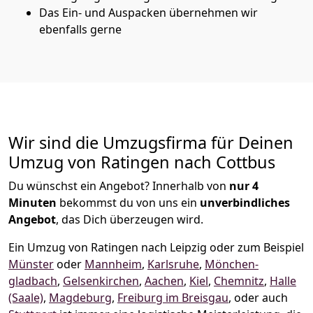
Das Ein- und Auspacken übernehmen wir
ebenfalls gerne
Wir sind die Umzugsfirma für Deinen
Umzug von Ratingen nach Cottbus
Du wünschst ein Angebot? Innerhalb von
nur 4
Minuten
bekommst du von uns ein
unverbindliches
Angebot
, das Dich überzeugen wird.
Ein Umzug von Ratingen nach Leipzig oder zum Beispiel
Münster
oder
Mannheim
,
Karlsruhe
,
Mönchen­
gladbach
,
Gelsenkirchen
,
Aachen
,
Kiel
,
Chemnitz
,
Halle
(Saale)
,
Magdeburg
,
Freiburg im Breisgau
, oder auch