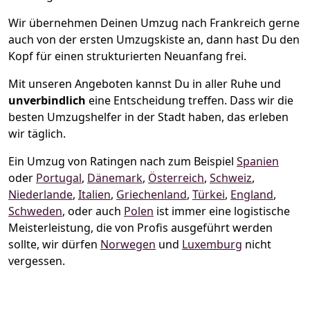
Wir übernehmen Deinen Umzug nach Frankreich gerne
auch von der ersten Umzugskiste an, dann hast Du den
Kopf für einen strukturierten Neuanfang frei.
Mit unseren Angeboten kannst Du in aller Ruhe und
unverbindlich
eine Entscheidung treffen. Dass wir die
besten Umzugshelfer in der Stadt haben, das erleben
wir täglich.
Ein Umzug von Ratingen nach zum Beispiel
Spanien
oder
Portugal
,
Dänemark
,
Österreich
,
Schweiz
,
Niederlande
,
Italien
,
Griechenland
,
Türkei
,
England
,
Schweden
, oder auch
Polen
ist immer eine logistische
Meisterleistung, die von Profis ausgeführt werden
sollte, wir dürfen
Norwegen
und
Luxemburg
nicht
vergessen.